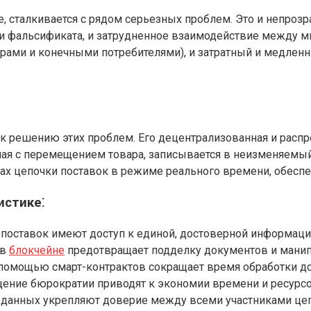
, сталкивается с рядом серьезных проблем. Это и непрозр
 и фальсификата, и затрудненное взаимодействие между 
ами и конечными потребителями), и затратный и медленн
к решению этих проблем. Его децентрализованная и расп
нная с перемещением товара, записывается в неизменяемый
ах цепочки поставок в режиме реального времени, обеспе
истике⁚
 поставок имеют доступ к единой, достоверной информаци
 в
блокчейне
предотвращает подделку документов и манип
помощью смарт-контрактов сокращает время обработки до
ение бюрократии приводят к экономии времени и ресурсо
 данных укрепляют доверие между всеми участниками цеп