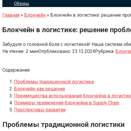
Обзоры
Главная
»
Блокчейн
»
Блокчейн в логистике: решение пр
Блокчейн в логистике: решение проб
Забудьте о головной боли с логистикой! Наша система об
На чтение:
2 мин
Опубликовано:
23.12.2024
Рубрика:
Блокч
Содержание
Проблемы традиционной логистики
Блокчейн как решение
Преимущества использования блокчейна в логистик
Примеры применения блокчейна в Supply Chain
Перспективы развития
Проблемы традиционной логистики