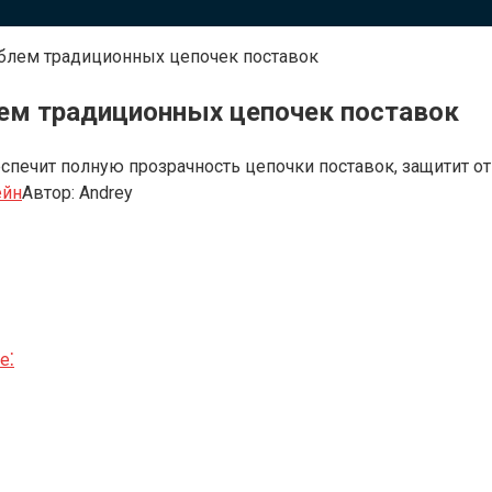
облем традиционных цепочек поставок
лем традиционных цепочек поставок
еспечит полную прозрачность цепочки поставок, защитит от
ейн
Автор:
Andrey
е⁚