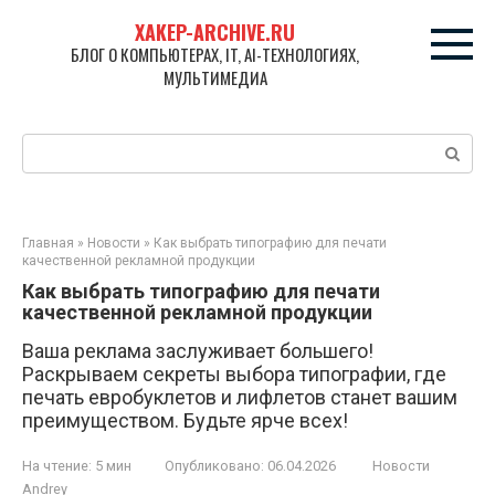
Перейти
XAKEP-ARCHIVE.RU
к
БЛОГ О КОМПЬЮТЕРАХ, IT, AI-ТЕХНОЛОГИЯХ,
контенту
МУЛЬТИМЕДИА
Поиск:
Главная
»
Новости
»
Как выбрать типографию для печати
качественной рекламной продукции
Как выбрать типографию для печати
качественной рекламной продукции
Ваша реклама заслуживает большего!
Раскрываем секреты выбора типографии, где
печать евробуклетов и лифлетов станет вашим
преимуществом. Будьте ярче всех!
На чтение:
5 мин
Опубликовано:
06.04.2026
Новости
Andrey