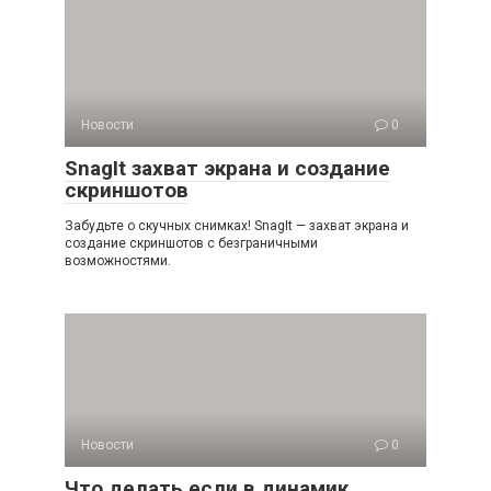
Новости
0
SnagIt захват экрана и создание
скриншотов
Забудьте о скучных снимках! SnagIt — захват экрана и
создание скриншотов с безграничными
возможностями.
Новости
0
Что делать если в динамик