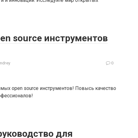
и и инновации. Исследуйте мир открытых
en source инструментов
ndrey
0
мых open source инструментов! Повысь качество
офессионалов!
 руководство для