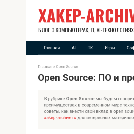
Перейти
XAKEP-ARCHI
к
контенту
БЛОГ О КОМПЬЮТЕРАХ, IT, AI-ТЕХНОЛОГИЯ
Главная
AI
ПК
Игры
Со
Главная
»
Open Source
Open Source: ПО и п
В рубрике
Open Source
мы будем говорит
преимуществах в современном мире техно
советы, как внести свой вклад в open sou
xakep-archive.ru
для интересных материалов