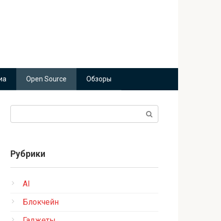
иа
Open Source
Обзоры
Поиск:
Рубрики
AI
Блокчейн
Гаджеты