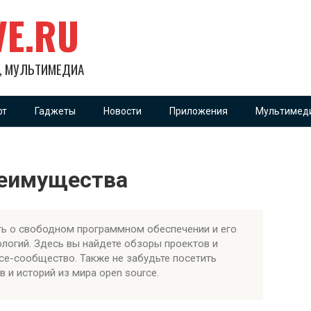
VE.RU
Х, МУЛЬТИМЕДИА
фт
Гаджеты
Новости
Приложения
Мультимед
реимущества
ь о свободном программном обеспечении и его
логий. Здесь вы найдете обзоры проектов и
rce-сообщество. Также не забудьте посетить
 и историй из мира open source.