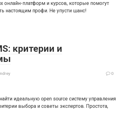
их онлайн-платформ и курсов, которые помогут
ать настоящим профи. Не упусти шанс!
S: критерии и
мы
ndrey
0
айти идеальную open source систему управления
ритерии выбора и советы экспертов. Простота,