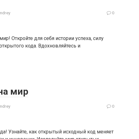
ndrey
0
мир! Откройте для себя истории успеха, силу
ткрытого кода. Вдохновляйтесь и
на мир
ndrey
0
бода! Узнайте, как открытый исходный код меняет