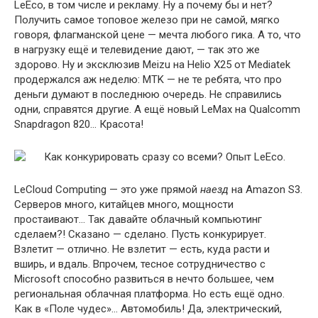
LeEco, в том числе и рекламу. Ну а почему бы и нет?
Получить самое топовое железо при не самой, мягко
говоря, флагманской цене — мечта любого гика. А то, что
в нагрузку ещё и телевидение дают, — так это же
здорово. Ну и эксклюзив Meizu на Helio X25 от Mediatek
продержался аж неделю: MTK — не те ребята, что про
деньги думают в последнюю очередь. Не справились
одни, справятся другие. А ещё новый LeMax на Qualcomm
Snapdragon 820… Красота!
LeCloud Computing — это уже прямой
наезд
на Amazon S3.
Серверов много, китайцев много, мощности
простаивают… Так давайте облачный компьютинг
сделаем?! Сказано — сделано. Пусть конкурирует.
Взлетит — отлично. Не взлетит — есть, куда расти и
вширь, и вдаль. Впрочем, тесное сотрудничество с
Microsoft способно развиться в нечто большее, чем
региональная облачная платформа. Но есть ещё одно.
Как в «Поле чудес»… Автомобиль! Да, электрический,