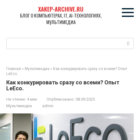
Перейти
XAKEP-ARCHIVE.RU
к
БЛОГ О КОМПЬЮТЕРАХ, IT, AI-ТЕХНОЛОГИЯХ,
контенту
МУЛЬТИМЕДИА
Поиск:
Главная
»
Мультимедиа
»
Как конкурировать сразу со всеми? Опыт
LeEco.
Как конкурировать сразу со всеми? Опыт
LeEco.
На чтение:
4 мин
Опубликовано:
08.09.2023
Мультимедиа
admin