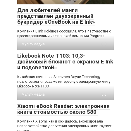
Для любителей манги
представлен двухэкранный
букридер eOneBook на E Ink»
Компания E Ink Holdings сообщила, что в партнёрстве с
проектировщиками из японской компании Progress
Мультимедиа
0
Likebook Note T103: 10,3-
дюймовый блокнот с экраном E Ink
и подсветкой»
Китайская компания Shenzhen Boyue Technology
подготовила к продаже интересную электронную книгу
Likebook Note T103
Мультимедиа
0
Xiaomi eBook Reader: электронная
книга стоимостью около $80″
Компания Xiaomi, как и ожидалось, анонсировала
новое устройство для чтения электронных книг: гаджет
получил