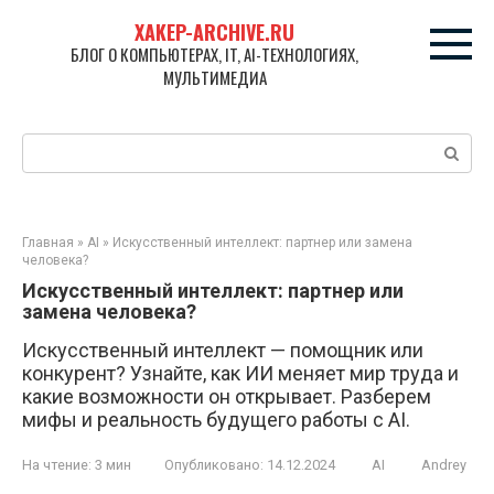
Перейти
XAKEP-ARCHIVE.RU
к
БЛОГ О КОМПЬЮТЕРАХ, IT, AI-ТЕХНОЛОГИЯХ,
контенту
МУЛЬТИМЕДИА
Поиск:
Главная
»
AI
»
Искусственный интеллект: партнер или замена
человека?
Искусственный интеллект: партнер или
замена человека?
Искусственный интеллект — помощник или
конкурент? Узнайте, как ИИ меняет мир труда и
какие возможности он открывает. Разберем
мифы и реальность будущего работы с AI.
На чтение:
3 мин
Опубликовано:
14.12.2024
AI
Andrey