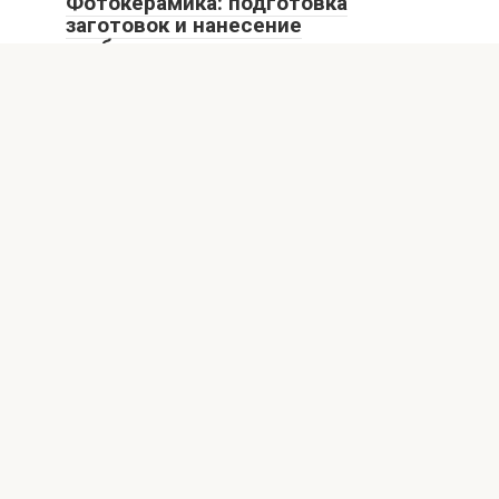
Фотокерамика: подготовка
заготовок и нанесение
изображения
Хотите создавать крутые и долговечные сувениры с
фотографиями? Узнайте все о фотокерамике: выбор
заготовок,
© 2026 xakep-archive.ru
Внимание! В публикациях могут встречаются упоминания
и логотипы Facebook* и Instagram* - данные социальные
сети являются продуктами организации Meta,
деятельность которой признана экстремистской и
запрещена на территории России