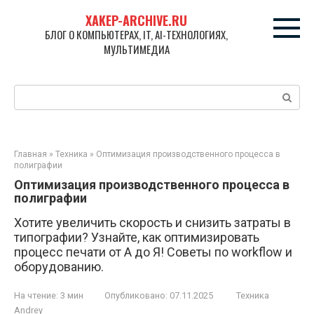
Перейти
XAKEP-ARCHIVE.RU
к
БЛОГ О КОМПЬЮТЕРАХ, IT, AI-ТЕХНОЛОГИЯХ,
контенту
МУЛЬТИМЕДИА
Поиск:
Главная
»
Техника
»
Оптимизация производственного процесса в
полиграфии
Оптимизация производственного процесса в
полиграфии
Хотите увеличить скорость и снизить затраты в
типографии? Узнайте, как оптимизировать
процесс печати от А до Я! Советы по workflow и
оборудованию.
На чтение:
3 мин
Опубликовано:
07.11.2025
Техника
Andrey