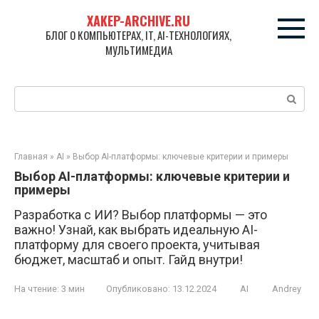
Перейти
XAKEP-ARCHIVE.RU
к
БЛОГ О КОМПЬЮТЕРАХ, IT, AI-ТЕХНОЛОГИЯХ,
контенту
МУЛЬТИМЕДИА
Поиск:
Главная
»
AI
»
Выбор AI-платформы: ключевые критерии и примеры
Выбор AI-платформы: ключевые критерии и
примеры
Разработка с ИИ? Выбор платформы — это
важно! Узнай, как выбрать идеальную AI-
платформу для своего проекта, учитывая
бюджет, масштаб и опыт. Гайд внутри!
На чтение:
3 мин
Опубликовано:
13.12.2024
AI
Andrey