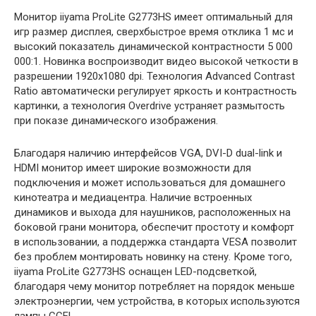
Монитор iiyama ProLite G2773HS имеет оптимальный для
игр размер дисплея, сверхбыстрое время отклика 1 мс и
высокий показатель динамической контрастности 5 000
000:1. Новинка воспроизводит видео высокой четкости в
разрешении 1920х1080 dpi. Технология Advanced Contrast
Ratio автоматически регулирует яркость и контрастность
картинки, а технология Overdrive устраняет размытость
при показе динамического изображения.
Благодаря наличию интерфейсов VGA, DVI-D dual-link и
HDMI монитор имеет широкие возможности для
подключения и может использоваться для домашнего
кинотеатра и медиацентра. Наличие встроенных
динамиков и выхода для наушников, расположенных на
боковой грани монитора, обеспечит простоту и комфорт
в использовании, а поддержка стандарта VESA позволит
без проблем монтировать новинку на стену. Кроме того,
iiyama ProLite G2773HS оснащен LED-подсветкой,
благодаря чему монитор потребляет на порядок меньше
электроэнергии, чем устройства, в которых используются