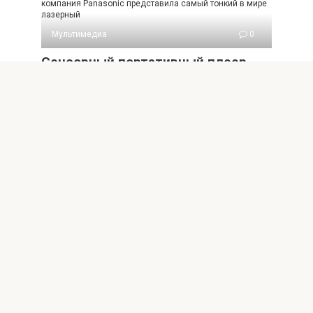
компания Panasonic представила самый тонкий в мире
лазерный
Мультимедиа
0
Сенсорный портативный плеер
Mach Speed Eclipse 2810C
Пользователи портативных мультимедийных устройств в
США получили возможность стать владельцами
бюджетного плеера Eclipse 2810C
© 2026 xakep-archive.ru
Внимание! В публикациях могут встречаются упоминания
и логотипы Facebook* и Instagram* - данные социальные
сети являются продуктами организации Meta,
деятельность которой признана экстремистской и
запрещена на территории России