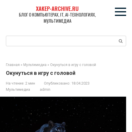
Перейти
XAKEP-ARCHIVE.RU
к
БЛОГ О КОМПЬЮТЕРАХ, IT, AI-ТЕХНОЛОГИЯХ,
контенту
МУЛЬТИМЕДИА
Поиск:
Главная
»
Мультимедиа
»
Окунуться в игру с головой
Окунуться в игру с головой
На чтение:
2 мин
Опубликовано:
18.04.2023
Мультимедиа
admin