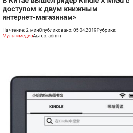
В Китае вышел ридер Kindle X MiGu с
доступом к двум книжным
интернет-магазинам»
На чтение:
2 мин
Опубликовано:
05.04.2019
Рубрика:
Мультимедиа
Автор:
admin