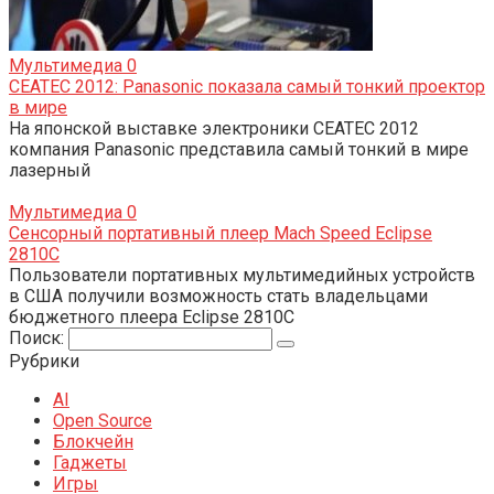
Мультимедиа
0
CEATEC 2012: Panasonic показала самый тонкий проектор
в мире
На японской выставке электроники CEATEC 2012
компания Panasonic представила самый тонкий в мире
лазерный
Мультимедиа
0
Сенсорный портативный плеер Mach Speed Eclipse
2810C
Пользователи портативных мультимедийных устройств
в США получили возможность стать владельцами
бюджетного плеера Eclipse 2810C
Поиск:
Рубрики
AI
Open Source
Блокчейн
Гаджеты
Игры