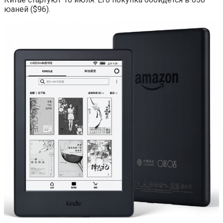
юаней ($96).