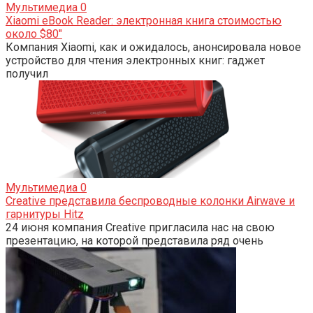
Мультимедиа
0
Xiaomi eBook Reader: электронная книга стоимостью
около $80″
Компания Xiaomi, как и ожидалось, анонсировала новое
устройство для чтения электронных книг: гаджет
получил
Мультимедиа
0
Creative представила беспроводные колонки Airwave и
гарнитуры Hitz
24 июня компания Creative пригласила нас на свою
презентацию, на которой представила ряд очень