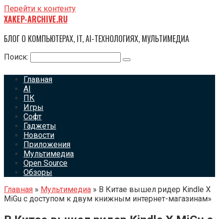
Перейти к контенту
XAKEP-ARCHIVE.RU
БЛОГ О КОМПЬЮТЕРАХ, IT, AI-ТЕХНОЛОГИЯХ, МУЛЬТИМЕДИА
Поиск:
Главная
AI
ПК
Игры
Софт
Гаджеты
Новости
Приложения
Мультимедиа
Open Source
Обзоры
Главная
»
Мультимедиа
»
В Китае вышел ридер Kindle X
MiGu с доступом к двум книжным интернет-магазинам»