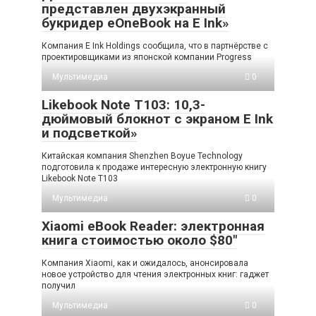
представлен двухэкранный
букридер eOneBook на E Ink»
Компания E Ink Holdings сообщила, что в партнёрстве с
проектировщиками из японской компании Progress
Мультимедиа
0
Likebook Note T103: 10,3-
дюймовый блокнот с экраном E Ink
и подсветкой»
Китайская компания Shenzhen Boyue Technology
подготовила к продаже интересную электронную книгу
Likebook Note T103
Мультимедиа
0
Xiaomi eBook Reader: электронная
книга стоимостью около $80″
Компания Xiaomi, как и ожидалось, анонсировала
новое устройство для чтения электронных книг: гаджет
получил
Мультимедиа
0