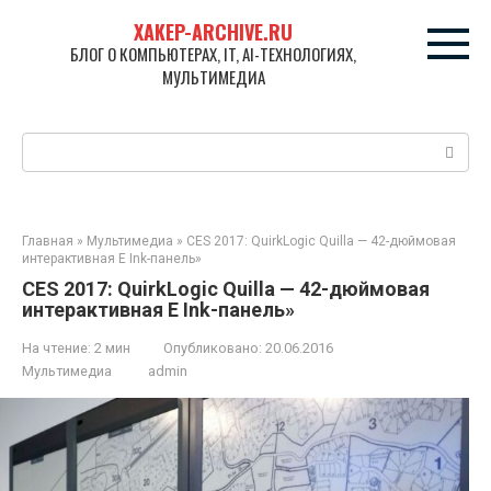
Перейти
XAKEP-ARCHIVE.RU
к
БЛОГ О КОМПЬЮТЕРАХ, IT, AI-ТЕХНОЛОГИЯХ,
контенту
МУЛЬТИМЕДИА
Поиск:
Главная
»
Мультимедиа
»
CES 2017: QuirkLogic Quilla — 42-дюймовая
интерактивная E Ink-панель»
CES 2017: QuirkLogic Quilla — 42-дюймовая
интерактивная E Ink-панель»
На чтение:
2 мин
Опубликовано:
20.06.2016
Мультимедиа
admin