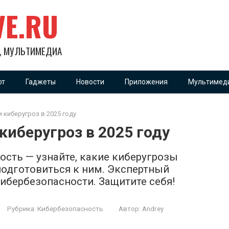
VE.RU
Х, МУЛЬТИМЕДИА
фт
Гаджеты
Новости
Приложения
Мультимед
 киберугроз в 2025 году
иберугроз в 2025 году
ость — узнайте, какие киберугрозы
подготовиться к ним. Экспертный
ибербезопасности. Защитите себя!
Рубрика:
Кибербезопасность
Автор:
Andrey