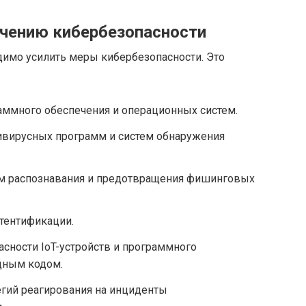
чению кибербезопасности
димо усилить меры кибербезопасности. Это
аммного обеспечения и операционных систем.
вирусных программ и систем обнаружения
м распознавания и предотвращения фишинговых
тентификации.
сности IoT-устройств и программного
дным кодом.
егий реагирования на инциденты