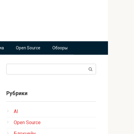
иа
Open Source
Обзоры
Поиск:
Рубрики
AI
Open Source
Блокчейн