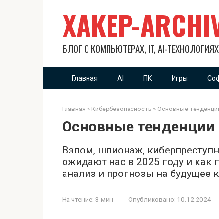
Перейти
XAKEP-ARCHI
к
контенту
БЛОГ О КОМПЬЮТЕРАХ, IT, AI-ТЕХНОЛОГИЯ
Главная
AI
ПК
Игры
Со
Главная
»
Кибербезопасность
»
Основные тенденции
Основные тенденции к
Взлом, шпионаж, киберпреступн
ожидают нас в 2025 году и как 
анализ и прогнозы на будущее к
На чтение:
3 мин
Опубликовано:
10.12.2024