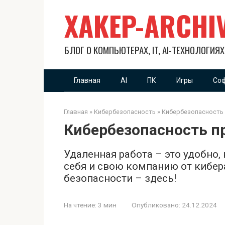
Перейти
XAKEP-ARCHI
к
контенту
БЛОГ О КОМПЬЮТЕРАХ, IT, AI-ТЕХНОЛОГИЯ
Главная
AI
ПК
Игры
Со
Главная
»
Кибербезопасность
»
Кибербезопасность 
Кибербезопасность п
Удаленная работа – это удобно,
себя и свою компанию от кибе
безопасности – здесь!
На чтение:
3 мин
Опубликовано:
24.12.2024