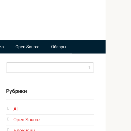
иа
Open Source
Обзоры
Поиск:
Рубрики
AI
Open Source
Блокчейн