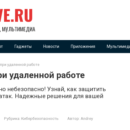
VE.RU
Х, МУЛЬТИМЕДИА
фт
Гаджеты
Новости
Приложения
Мультимед
при удаленной работе
ри удаленной работе
 но небезопасно! Узнай, как защитить
ратак. Надежные решения для вашей
Рубрика:
Кибербезопасность
Автор:
Andrey