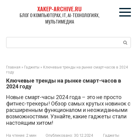
Перейти
XAKEP-ARCHIVE.RU
к
БЛОГ О КОМПЬЮТЕРАХ, IT, AI-ТЕХНОЛОГИЯХ,
контенту
МУЛЬТИМЕДИА
Поиск:
Главная
»
Гаджеты
»
Ключевые тренды на рынке смарт-часов в 2024
году
Ключевые тренды на рынке смарт-часов в
2024 году
Новые смарт-часы 2024 года – это не просто
фитнес-трекеры! Обзор самых крутых новинок с
расширенным функционалом и неожиданными
возможностями. Узнайте, какие гаджеты стали
настоящим хитом!
На чтение:
2 мин
Опубликовано:
30.12.2024
Гаджеты