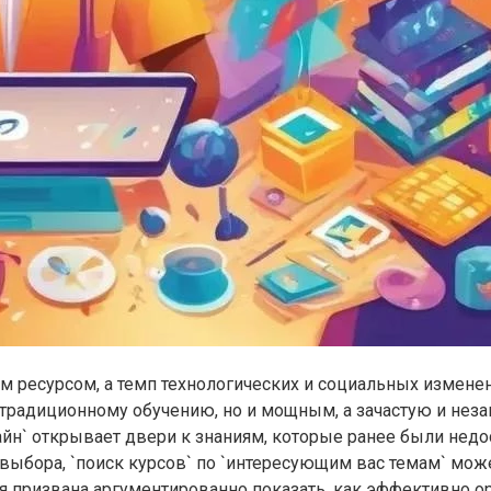
ресурсом, а темп технологических и социальных изменени
й традиционному обучению, но и мощным, а зачастую и не
йн` открывает двери к знаниям, которые ранее были недо
выбора, `поиск курсов` по `интересующим вас темам` може
я призвана аргументированно показать, как эффективно о