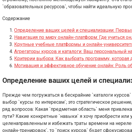
`образовательных ресурсов`, чтобы найти идеальную про
Содержание
Определение ваших целей и специализации: Первый
Навигация по миру онлайн-платформ: Где учиться он
Крупные учебные платформы и онлайн-университе
Агрегаторы курсов и каталоги: Ваш персональный н
Критерии выбора: Как выбрать программу, которая 
Мотивация и эффективное обучение онлайн: Роль о
Определение ваших целей и специализ
Прежде чем погружаться в бескрайние `каталоги курсов` и
выбор `курсы по интересам`; это стратегическое решение
ряд вопросов: Какая `предметная область` меня привлек
пути? Какие конкретные `навыки` я хочу приобрести или 
целенаправленным и избежать траты времени на нереле
онлайн-тренировок`, то `поиск курсов` будет сфокусиро