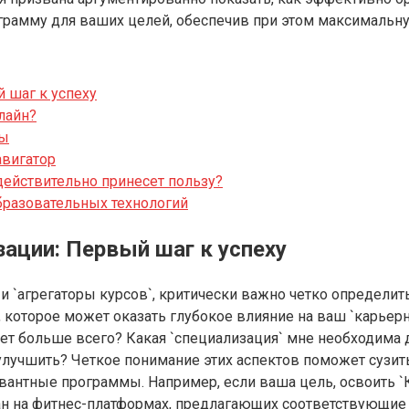
грамму для ваших целей, обеспечив при этом максимальну
 шаг к успеху
лайн?
ты
авигатор
действительно принесет пользу?
бразовательных технологий
ации: Первый шаг к успеху
 `агрегаторы курсов`, критически важно четко определить,
, которое может оказать глубокое влияние на ваш `карьерн
ает больше всего? Какая `специализация` мне необходима
улучшить? Четкое понимание этих аспектов поможет сузить
вантные программы. Например, если ваша цель, освоить 
ван на фитнес-платформах, предлагающих соответствующие 