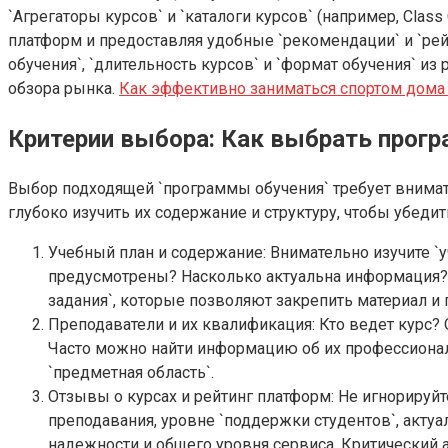
`Агрегаторы курсов` и `каталоги курсов` (например, Class
платформ и предоставляя удобные `рекомендации` и `рейт
обучения`, `длительность курсов` и `формат обучения` и
обзора рынка.
Как эффективно заниматься спортом дома
Критерии выбора: Как выбрать прогр
Выбор подходящей `программы обучения` требует внимат
глубоко изучить их содержание и структуру, чтобы убеди
Учебный план и содержание: Внимательно изучите `у
предусмотрены? Насколько актуальна информация? Х
задания`, которые позволяют закрепить материал и
Преподаватели и их квалификация: Кто ведет курс?
Часто можно найти информацию об их профессиональ
`предметная область`.
Отзывы о курсах и рейтинг платформ: Не игнорируйт
преподавания, уровне `поддержки студентов`, акту
надежности и общего уровня сервиса. Критический