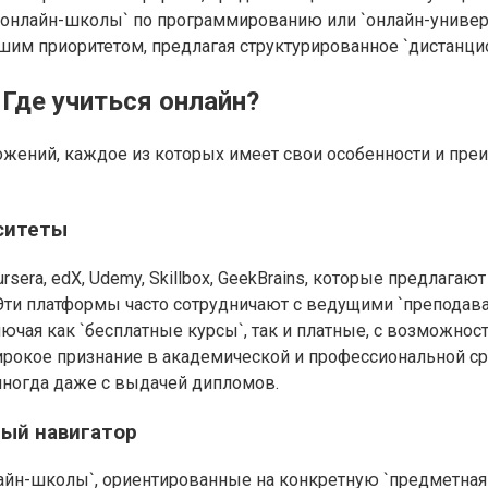
 `онлайн-школы` по программированию или `онлайн-униве
ашим приоритетом, предлагая структурированное `дистанци
Где учиться онлайн?
жений, каждое из которых имеет свои особенности и пре
ситеты
era, edX, Udemy, Skillbox, GeekBrains, которые предлагают
ти платформы часто сотрудничают с ведущими `преподават
чая как `бесплатные курсы`, так и платные, с возможнос
широкое признание в академической и профессиональной ср
иногда даже с выдачей дипломов.
ный навигатор
н-школы`, ориентированные на конкретную `предметная об