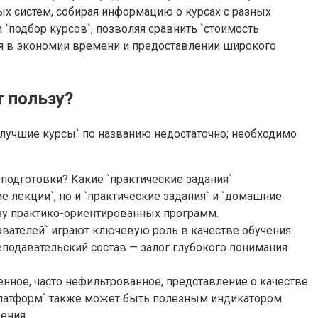
овых систем, собирая информацию о курсах с разных
 `подбор курсов`, позволяя сравнить `стоимость
тся в экономии времени и предоставлении широкого
т пользу?
`лучшие курсы` по названию недостаточно; необходимо
 подготовки? Какие `практические задания`
 лекции`, но и `практические задания` и `домашние
ьзу практико-ориентированных программ.
авателей` играют ключевую роль в качестве обучения.
подавательский состав — залог глубокого понимания
енное, часто нефильтрованное, представление о качестве
 платформ` также может быть полезным индикатором
ения.