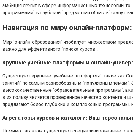
амбиция лежит в сфере информационных технологий, то
программами` в глубокой `предметная область` станут в
Навигация по миру онлайн-платформ: 
Мир `онлайн-образования` изобилует множеством предло
важно для эффективного `поиска курсов`.
Крупные учебные платформы и онлайн-универ
Существуют крупные `учебные платформы`, такие как Cours
занятий` по самым разнообразным `популярным темам`. Э
высококачественные `образовательные программы`, вклю
в их пользу является проверенное качество контента и 
предлагают более глубокие и комплексные программы, 
Агрегаторы курсов и каталоги: Ваш персональ
Помимо гигантов, существуют специализированные `онлай