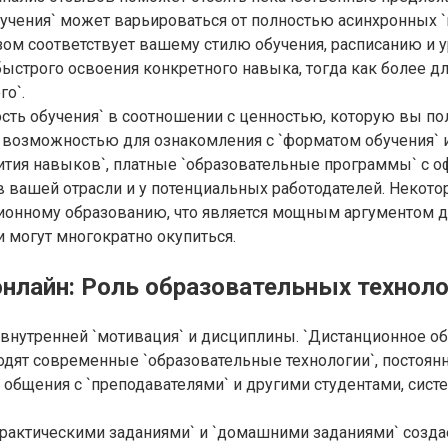
бучения` может варьироваться от полностью асинхронных 
зом соответствует вашему стилю обучения, расписанию и 
 быстрого освоения конкретного навыка, тогда как более
го`.
ость обучения` в соотношении с ценностью, которую вы п
й возможностью для ознакомления с `форматом обучения` и
тия навыков`, платные `образовательные программы` с о
 в вашей отрасли и у потенциальных работодателей. Некот
нному образованию, что является мощным аргументом для
 могут многократно окупиться.
нлайн: Роль образовательных техноло
внутренней `мотивация` и дисциплины. `Дистанционное об
ходят современные `образовательные технологии`, посто
общения с `преподавателями` и другими студентами, сис
`практическими заданиями` и `домашними заданиями` созда