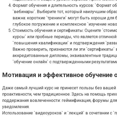
Формат обучения и длительность курсов: `Формат о
`вебинары`. Выберите тот, который наилучшим обра
важна: короткие `тренинги` могут быть хороши для
глубокое погружение и комплексное `изучение ново
Стоимость обучения и сертификаты: Оцените `стоим
курсы` или пробные периоды, что является отлично
`повышения квалификации` и подтверждения `разви
Важно проверить, признаются ли эти `сертификаты`
аккредитованные дипломы, эквивалентные традицио
`обучение онлайн` с подтвержденными результатами
Мотивация и эффективное обучение о
Даже самый лучший курс не принесет пользы без вашей 
проактивности, чем традиционное. Здесь на помощь при
поддержания вовлеченности: геймификация, форумы для 
уведомления.
Использование `видеоуроков` и `лекций` в сочетании с 