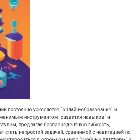
й постоянно ускоряется, `онлайн-образование` и
заменимым инструментом `развития навыков` и
ступны, предлагая беспрецедентную гибкость,
т стать непростой задачей, сравнимой с навигацией по
риентироваться в огромном мире `учебных платформ` и