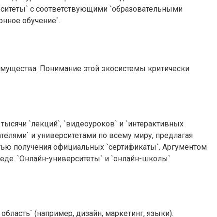
рситеты` с соответствующими `образовательными
онное обучение`.
имущества. Понимание этой экосистемы критически
 тысячи `лекций`, `видеоуроков` и `интерактивных
елями` и университетами по всему миру, предлагая
тью получения официальных `сертификаты`. Аргументом
еде. `Онлайн-университеты` и `онлайн-школы`
ласть` (например, дизайн, маркетинг, языки).