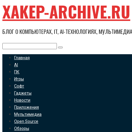
XAKEP-ARCHIVE.RU
Перейти
к
контенту
БЛОГ О КОМПЬЮТЕРАХ, IT, AI-ТЕХНОЛОГИЯХ, МУЛЬТИМЕДИ
Поиск:
Главная
AI
ПК
Игры
Софт
Гаджеты
Новости
Приложения
Мультимедиа
Open Source
Обзоры