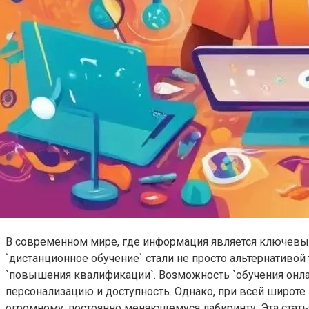
В современном мире, где информация является ключевым 
`дистанционное обучение` стали не просто альтернативо
`повышения квалификации`. Возможность `обучения онла
персонализацию и доступность. Однако, при всей широте 
огромному, постоянно меняющемуся лабиринту. Эта стать