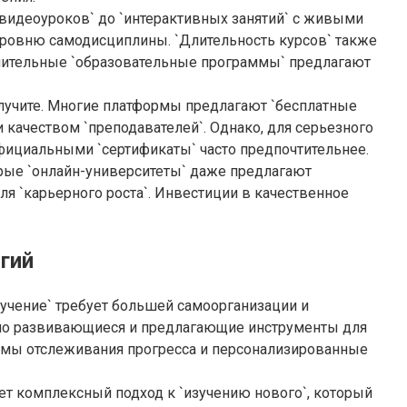
`видеоуроков` до `интерактивных занятий` с живыми
уровню самодисциплины. `Длительность курсов` также
 длительные `образовательные программы` предлагают
олучите. Многие платформы предлагают `бесплатные
 качеством `преподавателей`. Однако, для серьезного
фициальными `сертификаты` часто предпочтительнее.
орые `онлайн-университеты` даже предлагают
 `карьерного роста`. Инвестиции в качественное
гий
учение` требует большей самоорганизации и
янно развивающиеся и предлагающие инструменты для
темы отслеживания прогресса и персонализированные
ет комплексный подход к `изучению нового`, который