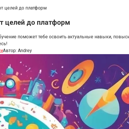
от целей до платформ
т целей до платформ
учение поможет тебе освоить актуальные навыки, повыси
есь!
ти
Автор:
Andrey