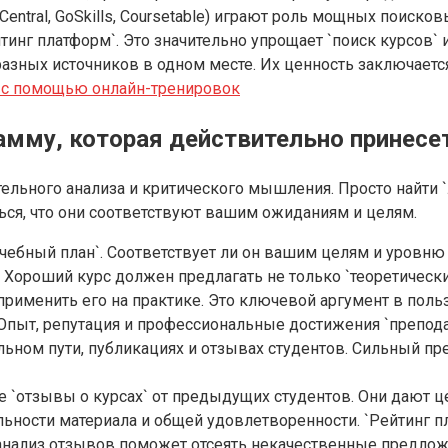
 Central, GoSkills, Coursetable) играют роль мощных поиск
инг платформ`. Это значительно упрощает `поиск курсов` и
з разных источников в одном месте. Их ценность заключае
 с помощью онлайн-тренировок
амму, которая действительно принесе
ельного анализа и критического мышления. Просто найти 
ться, что они соответствуют вашим ожиданиям и целям.
чебный план`. Соответствует ли он вашим целям и уровню
ороший курс должен предлагать не только `теоретические
 применить его на практике. Это ключевой аргумент в пол
 Опыт, репутация и профессиональные достижения `препод
ном пути, публикациях и отзывах студентов. Сильный пре
е `отзывы о курсах` от предыдущих студентов. Они дают ц
альности материала и общей удовлетворенности. `Рейтинг
 анализ отзывов поможет отсеять некачественные предлож