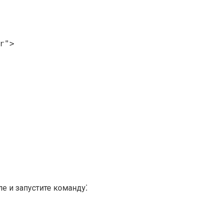
">

е и запустите команду⁚