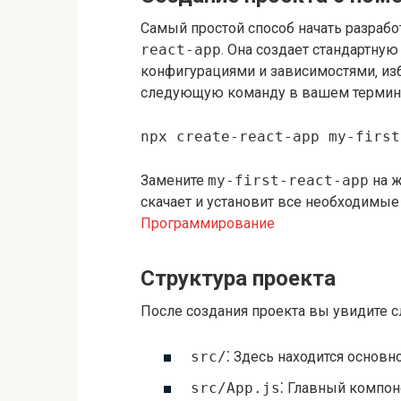
Самый простой способ начать разработ
react-app
. Она создает стандартну
конфигурациями и зависимостями‚ изб
следующую команду в вашем термин
npx create-react-app my-first
Замените
my-first-react-app
на ж
скачает и установит все необходимые 
Программирование
Структура проекта
После создания проекта вы увидите с
src/
⁚ Здесь находится основ
src/App.js
⁚ Главный компон