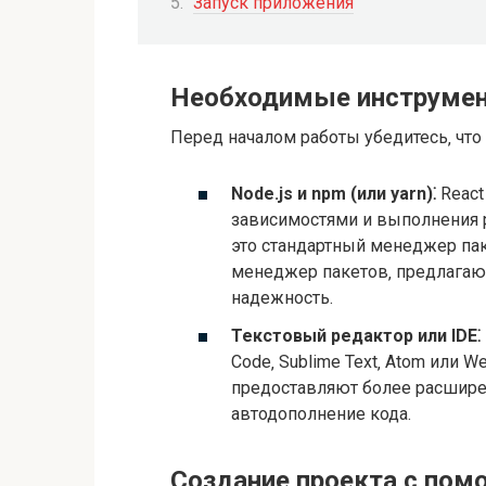
Запуск приложения
Необходимые инструме
Перед началом работы убедитесь‚ что 
Node.js и npm (или yarn)⁚
React
зависимостями и выполнения р
это стандартный менеджер паке
менеджер пакетов‚ предлагаю
надежность.
Текстовый редактор или IDE⁚
Code‚ Sublime Text‚ Atom или We
предоставляют более расшире
автодополнение кода.
Создание проекта с пом