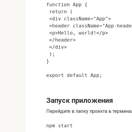
function App {

 return (

 <div className="App">

 <header className="App-header
 <p>Hello‚ world!</p>

 </header>

 </div>

 );

}

export default App;

Запуск приложения
Перейдите в папку проекта в терминал
npm start