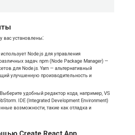
нты
у вас установлены⁚
 использует Node.js для управления
азличных задач. npm (Node Package Manager) —
тов для Node.js. Yarn — альтернативный
щий улучшенную производительность и
Выберите удобный редактор кода‚ например‚ VS
bStorm. IDE (Integrated Development Environment)
нные возможности‚ такие как отладка и
ощью Create React App