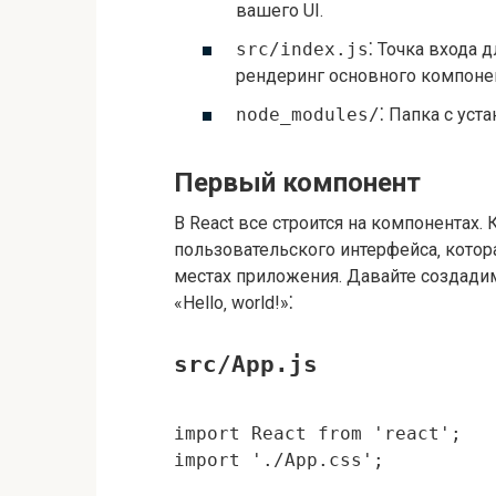
вашего UI.
src/index.js
⁚ Точка входа 
рендеринг основного компоне
node_modules/
⁚ Папка с ус
Первый компонент
В React все строится на компонентах.
пользовательского интерфейса‚ кото
местах приложения. Давайте создади
«Hello‚ world!»⁚
src/App.js
import React from 'react';

import './App.css';
