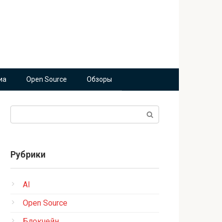
иа
Open Source
Обзоры
Поиск:
Рубрики
AI
Open Source
Блокчейн