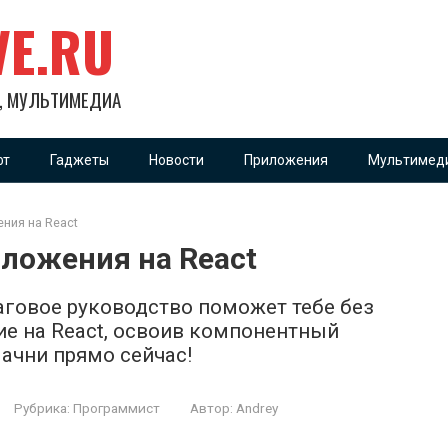
VE.RU
Х, МУЛЬТИМЕДИА
фт
Гаджеты
Новости
Приложения
Мультимед
ния на React
иложения на React
аговое руководство поможет тебе без
ие на React, освоив компонентный
Начни прямо сейчас!
Рубрика:
Программист
Автор:
Andrey