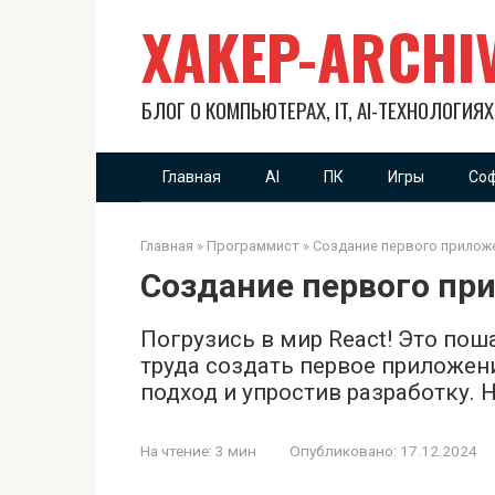
Перейти
XAKEP-ARCHI
к
контенту
БЛОГ О КОМПЬЮТЕРАХ, IT, AI-ТЕХНОЛОГИЯ
Главная
AI
ПК
Игры
Со
Главная
»
Программист
»
Создание первого приложе
Создание первого пр
Погрузись в мир React! Это пош
труда создать первое приложен
подход и упростив разработку. 
На чтение:
3 мин
Опубликовано:
17.12.2024