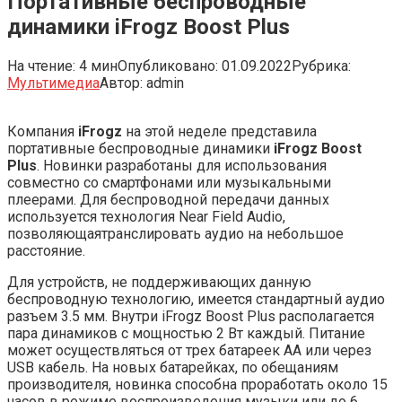
Портативные беспроводные
динамики iFrogz Boost Plus
На чтение:
4 мин
Опубликовано:
01.09.2022
Рубрика:
Мультимедиа
Автор:
admin
Компания
iFrogz
на этой неделе представила
портативные беспроводные динамики
iFrogz Boost
Plus
. Новинки разработаны для использования
совместно со смартфонами или музыкальными
плеерами. Для беспроводной передачи данных
используется технология Near Field Audio,
позволяющаятранслировать аудио на небольшое
расстояние.
Для устройств, не поддерживающих данную
беспроводную технологию, имеется стандартный аудио
разъем 3.5 мм. Внутри iFrogz Boost Plus располагается
пара динамиков с мощностью 2 Вт каждый. Питание
может осуществляться от трех батареек АА или через
USB кабель. На новых батарейках, по обещаниям
производителя, новинка способна проработать около 15
часов в режиме воспроизведения музыки или до 6