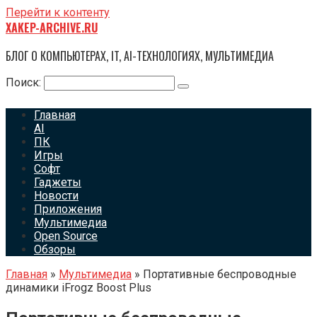
Перейти к контенту
XAKEP-ARCHIVE.RU
БЛОГ О КОМПЬЮТЕРАХ, IT, AI-ТЕХНОЛОГИЯХ, МУЛЬТИМЕДИА
Поиск:
Главная
AI
ПК
Игры
Софт
Гаджеты
Новости
Приложения
Мультимедиа
Open Source
Обзоры
Главная
»
Мультимедиа
»
Портативные беспроводные
динамики iFrogz Boost Plus