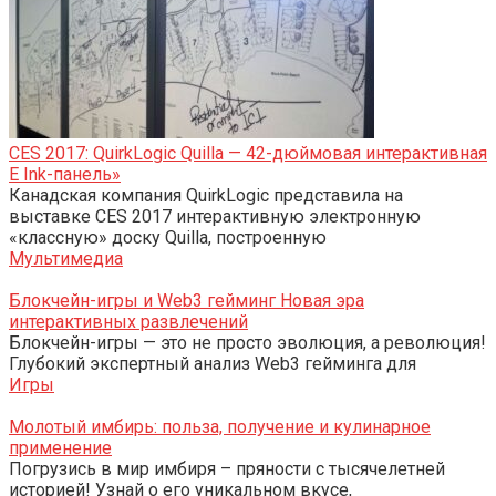
CES 2017: QuirkLogic Quilla — 42-дюймовая интерактивная
E Ink-панель»
Канадская компания QuirkLogic представила на
выставке CES 2017 интерактивную электронную
«классную» доску Quilla, построенную
Мультимедиа
Блокчейн-игры и Web3 гейминг Новая эра
интерактивных развлечений
Блокчейн-игры — это не просто эволюция, а революция!
Глубокий экспертный анализ Web3 гейминга для
Игры
Молотый имбирь: польза, получение и кулинарное
применение
Погрузись в мир имбиря – пряности с тысячелетней
историей! Узнай о его уникальном вкусе,