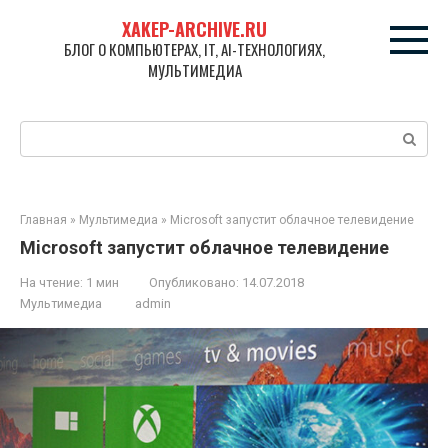
Перейти
XAKEP-ARCHIVE.RU
к
БЛОГ О КОМПЬЮТЕРАХ, IT, AI-ТЕХНОЛОГИЯХ,
контенту
МУЛЬТИМЕДИА
Поиск:
Главная
»
Мультимедиа
»
Microsoft запустит облачное телевидение
Microsoft запустит облачное телевидение
На чтение:
1 мин
Опубликовано:
14.07.2018
Мультимедиа
admin