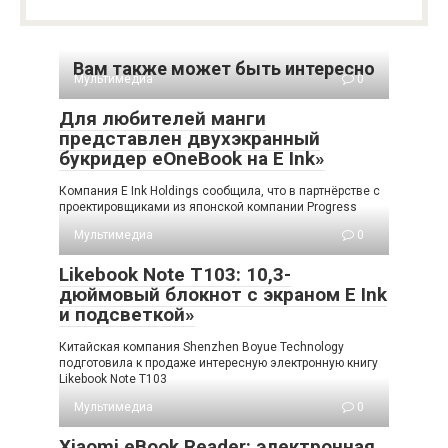
Вам также может быть интересно
Мультимедиа
0
Для любителей манги
представлен двухэкранный
букридер eOneBook на E Ink»
Компания E Ink Holdings сообщила, что в партнёрстве с
проектировщиками из японской компании Progress
Мультимедиа
0
Likebook Note T103: 10,3-
дюймовый блокнот с экраном E Ink
и подсветкой»
Китайская компания Shenzhen Boyue Technology
подготовила к продаже интересную электронную книгу
Likebook Note T103
Мультимедиа
0
Xiaomi eBook Reader: электронная