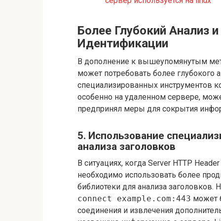
сервер используется на linux
Более Глубокий Анализ
Идентификации
В дополнение к вышеупомянутым мето
может потребовать более глубокого а
специализированных инструментов ко
особенно на удаленном сервере, може
предпринял меры для сокрытия инфор
5. Использование специали
анализа заголовков
В ситуациях, когда Server HTTP Head
необходимо использовать более прод
библиотеки для анализа заголовков. 
connect example.com:443
может б
соединения и извлечения дополнител