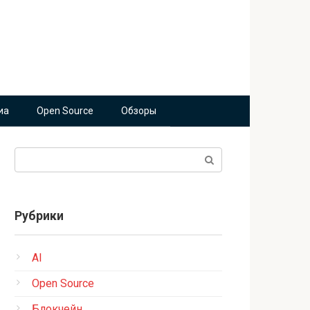
иа
Open Source
Обзоры
Поиск:
Рубрики
AI
Open Source
Блокчейн