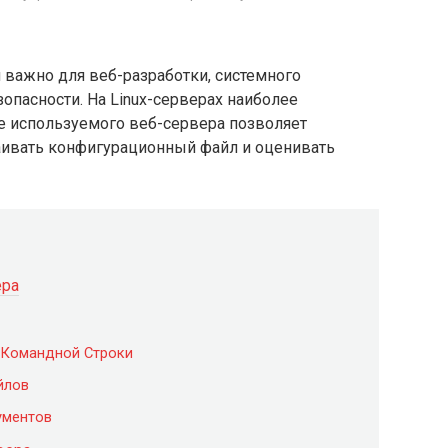
 важно для веб-разработки, системного
опасности. На Linux-серверах наиболее
ие используемого веб-сервера позволяет
раивать конфигурационный файл и оценивать
ера
 Командной Строки
йлов
ументов