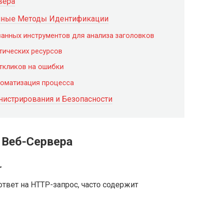
вера
енные Методы Идентификации
ванных инструментов для анализа заголовков
татических ресурсов
откликов на ошибки
томатизация процесса
нистрирования и Безопасности
Веб-Сервера
r
ответ на HTTP-запрос, часто содержит