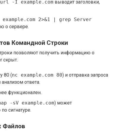
url -I example.com
выводит заголовки,
 example.com 2>&1 | grep Server
ю о сервере.
нтов Командной Строки
троки позволяют получить информацию о
r скрыт.
у 80 (
nc example.com 80
) и отправка запроса
 анализом ответа.
менее функционален.
map -sV example.com
) может
по сигнатуре.
х Файлов