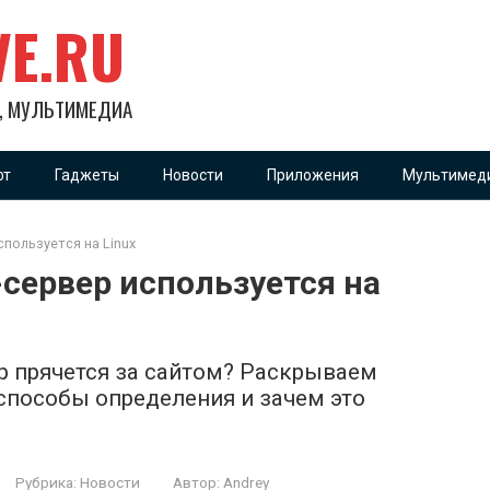
VE.RU
Х, МУЛЬТИМЕДИА
фт
Гаджеты
Новости
Приложения
Мультимед
спользуется на Linux
-сервер используется на
ер прячется за сайтом? Раскрываем
 способы определения и зачем это
Рубрика:
Новости
Автор:
Andrey