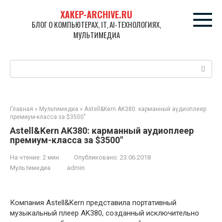
Перейти
XAKEP-ARCHIVE.RU
к
БЛОГ О КОМПЬЮТЕРАХ, IT, AI-ТЕХНОЛОГИЯХ,
контенту
МУЛЬТИМЕДИА
Поиск:
Главная
»
Мультимедиа
»
Astell&Kern AK380: карманный аудиоплеер
премиум-класса за $3500″
Astell&Kern AK380: карманный аудиоплеер
премиум-класса за $3500″
На чтение:
2 мин
Опубликовано:
23.06.2018
Мультимедиа
admin
Компания Astell&Kern представила портативный
музыкальный плеер AK380, созданный исключительно