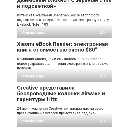
дюймовый блокнот с экраном E Ink
и подсветкой»
Китайская компания Shenzhen Boyue Technology
подготовила к продаже интересную электронную книгу
Likebook Note T103
Мультимедиа
0
Xiaomi eBook Reader: электронная
книга стоимостью около $80″
Компания Xiaomi, как и ожидалось, анонсировала
новое устройство для чтения электронных книг: гаджет
получил
Мультимедиа
0
Creative представила
беспроводные колонки Airwave и
гарнитуры Hitz
24 июня компания Creative пригласила нас на свою
презентацию, на которой представила ряд очень
Мультимедиа
0