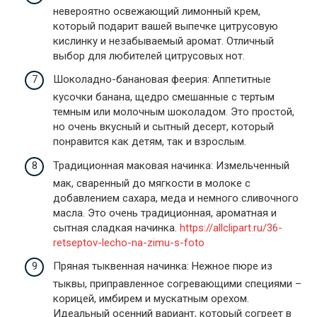
невероятно освежающий лимонный крем,
который подарит вашей выпечке цитрусовую
кислинку и незабываемый аромат. Отличный
выбор для любителей цитрусовых нот.
Шоколадно-банановая феерия: Аппетитные
кусочки банана, щедро смешанные с тертым
темным или молочным шоколадом. Это простой,
но очень вкусный и сытный десерт, который
понравится как детям, так и взрослым.
Традиционная маковая начинка: Измельченный
мак, сваренный до мягкости в молоке с
добавлением сахара, меда и немного сливочного
масла. Это очень традиционная, ароматная и
сытная сладкая начинка.
https://allclipart.ru/36-
retseptov-lecho-na-zimu-s-foto
Пряная тыквенная начинка: Нежное пюре из
тыквы, приправленное согревающими специями –
корицей, имбирем и мускатным орехом.
Идеальный осенний вариант, который согреет в