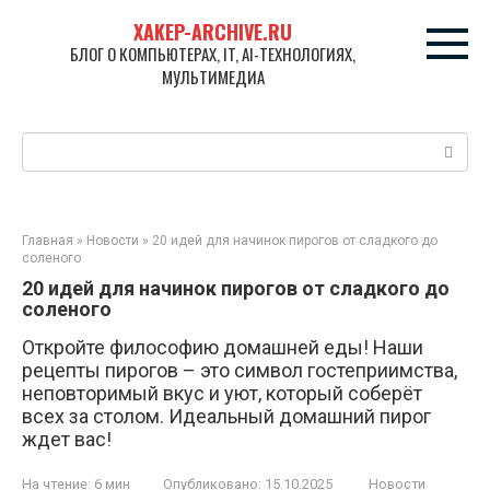
Перейти
XAKEP-ARCHIVE.RU
к
БЛОГ О КОМПЬЮТЕРАХ, IT, AI-ТЕХНОЛОГИЯХ,
контенту
МУЛЬТИМЕДИА
Поиск:
Главная
»
Новости
»
20 идей для начинок пирогов от сладкого до
соленого
20 идей для начинок пирогов от сладкого до
соленого
Откройте философию домашней еды! Наши
рецепты пирогов – это символ гостеприимства,
неповторимый вкус и уют, который соберёт
всех за столом. Идеальный домашний пирог
ждет вас!
На чтение:
6 мин
Опубликовано:
15.10.2025
Новости